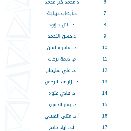
6
د.محمد خير محمد
7
د.أيهاب ديباجة
8
د. نائل داؤود
9
د.حسن الأحمد
10
د. سامر سلمان
11
م. ديمة بركات
12
أ.د. علي سليمان
13
د. نزار عبد الرحمن
14
د. فادي متوج
15
د. يمار الحموي
16
أ.د. مثنى القبيلي
17
أ.د. اياد حاتم