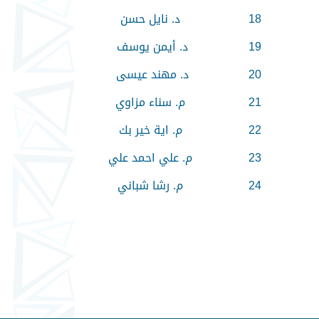
18
د. نايل حسن
19
د. أيمن يوسف
20
د. مهند عيسى
21
م. سناء مزاوي
22
م. اية خير بك
23
م. علي احمد علي
24
م. رشا شباني