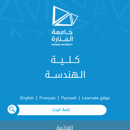
كــلـــيـــة
الـهندســـة
|
|
|
موقع Learnata
Русский
Français
English
القائمة