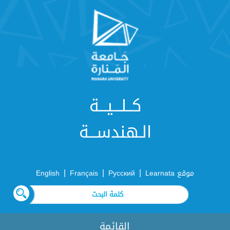
كــلـــيـــة
الـهندســـة
|
|
|
موقع Learnata
Русский
Français
English
القائمة