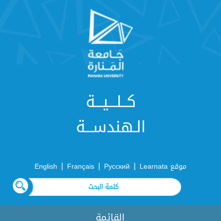
كــلـــيـــة
الـهندســـة
|
|
|
موقع Learnata
Русский
Français
English
القائمة