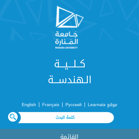
كــلـــيـــة
الـهندســـة
|
|
|
موقع Learnata
Русский
Français
English
القائمة