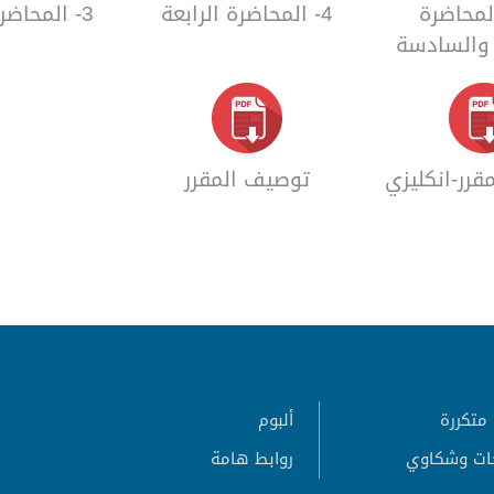
- المحاضرة
4- المحاضرة الرابعة
3- المحاضرة الثالثة
والسادسة
رر-انكليزي
توصيف المقرر
متكررة
ألبوم
ات وشكاوي
روابط هامة