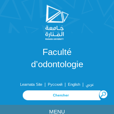
Faculté
d’odontologie
|
|
|
Learnata Site
Русский
English
عربي
MENU