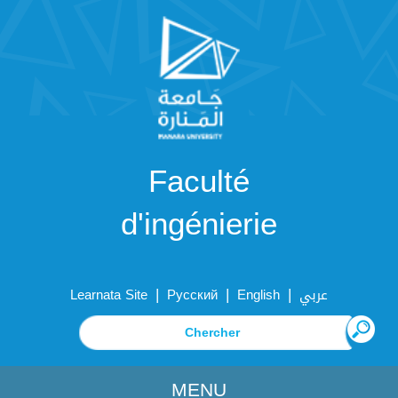
Faculté
d'ingénierie
|
|
|
Learnata Site
Русский
English
عربي
MENU