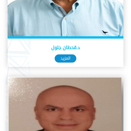
د.قحطان جلول
المزيد