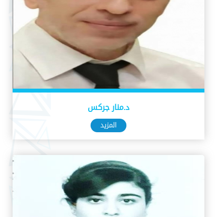
د.منار جركس
المزيد