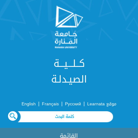
كــلـــيـــة
الصيـدلـة
|
|
|
موقع Learnata
Русский
Français
English
القائمة