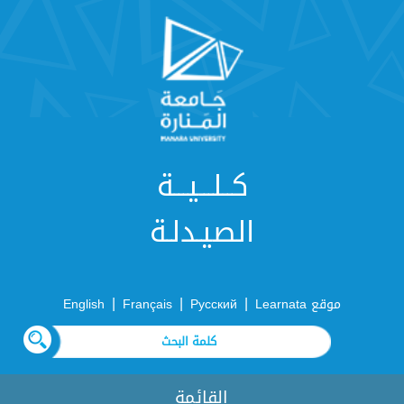
كــلـــيـــة
الصيـدلـة
|
|
|
موقع Learnata
Русский
Français
English
القائمة