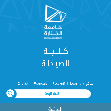
كــلـــيـــة
الصيـدلـة
|
|
|
موقع Learnata
Русский
Français
English
القائمة