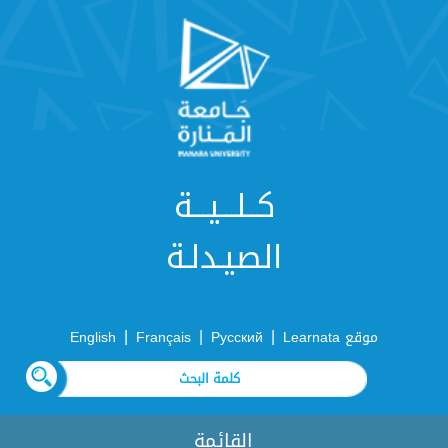
كــلـــيـــة
الصيـدلـة
|
|
|
موقع Learnata
Русский
Français
English
القائمة