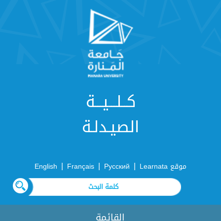
كــلـــيـــة
الصيـدلـة
|
|
|
موقع Learnata
Русский
Français
English
القائمة