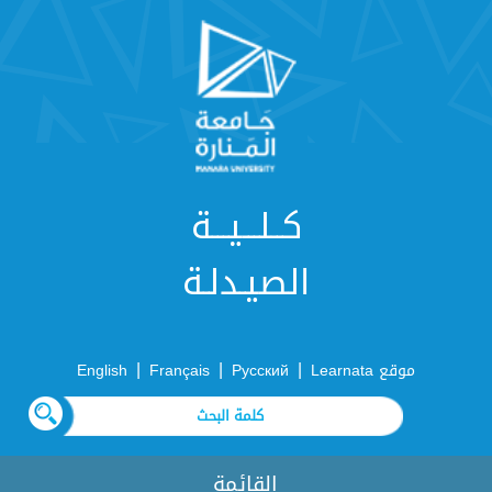
كــلـــيـــة
الصيـدلـة
|
|
|
موقع Learnata
Русский
Français
English
القائمة