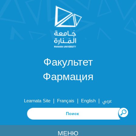
Факультет
Фармация
|
|
|
Learnata Site
Français
English
عربي
МЕНЮ