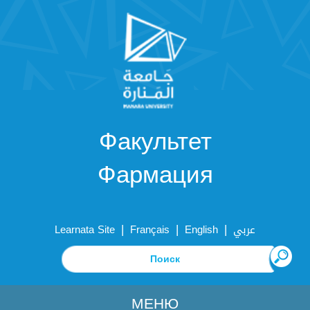
Факультет
Фармация
|
|
|
Learnata Site
Français
English
عربي
МЕНЮ