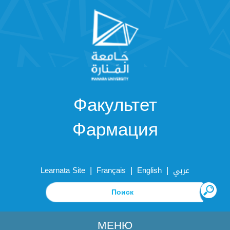
Факультет
Фармация
|
|
|
Learnata Site
Français
English
عربي
МЕНЮ