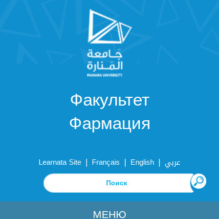
Факультет
Фармация
|
|
|
Learnata Site
Français
English
عربي
МЕНЮ