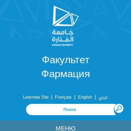
Факультет
Фармация
|
|
|
Learnata Site
Français
English
عربي
МЕНЮ