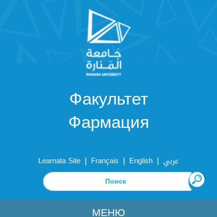
Факультет
Фармация
|
|
|
Learnata Site
Français
English
عربي
МЕНЮ