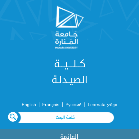
كــلـــيـــة
الصيـدلـة
|
|
|
موقع Learnata
Русский
Français
English
القائمة