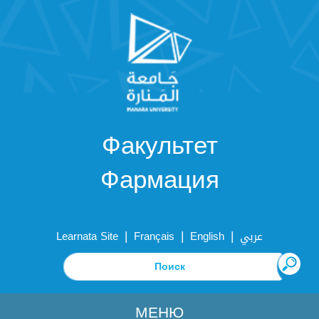
Факультет
Фармация
|
|
|
Learnata Site
Français
English
عربي
МЕНЮ