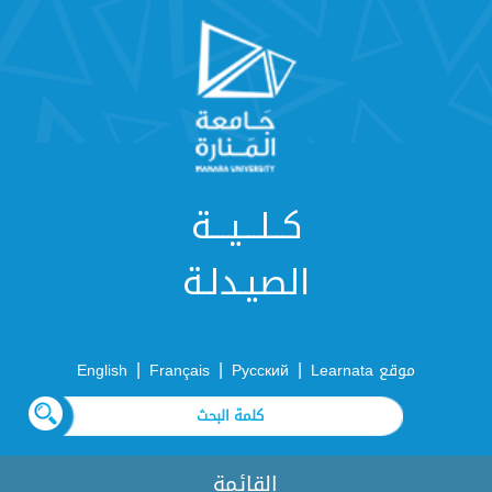
كــلـــيـــة
الصيـدلـة
|
|
|
موقع Learnata
Русский
Français
English
القائمة