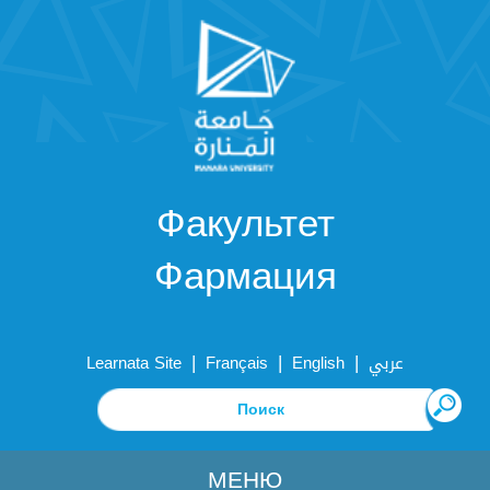
Факультет
Фармация
|
|
|
Learnata Site
Français
English
عربي
МЕНЮ