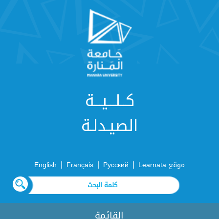
كــلـــيـــة
الصيـدلـة
|
|
|
موقع Learnata
Русский
Français
English
القائمة