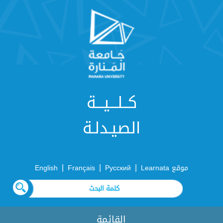
كــلـــيـــة
الصيـدلـة
|
|
|
موقع Learnata
Русский
Français
English
القائمة