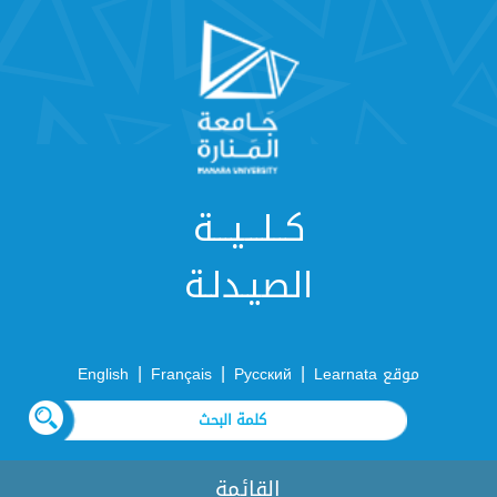
كــلـــيـــة
الصيـدلـة
|
|
|
موقع Learnata
Русский
Français
English
القائمة