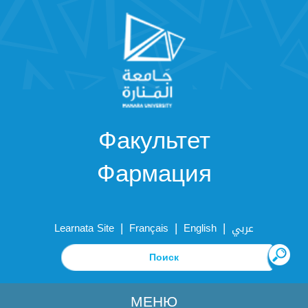
Факультет
Фармация
|
|
|
Learnata Site
Français
English
عربي
МЕНЮ