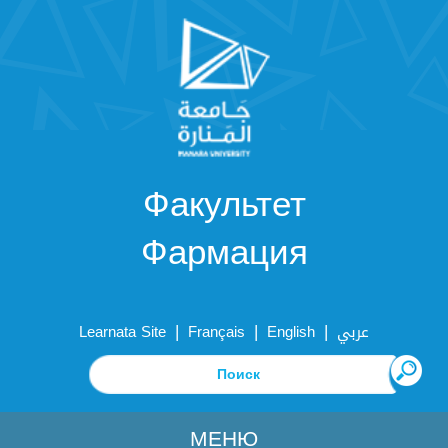
Факультет
Фармация
|
|
|
Learnata Site
Français
English
عربي
МЕНЮ