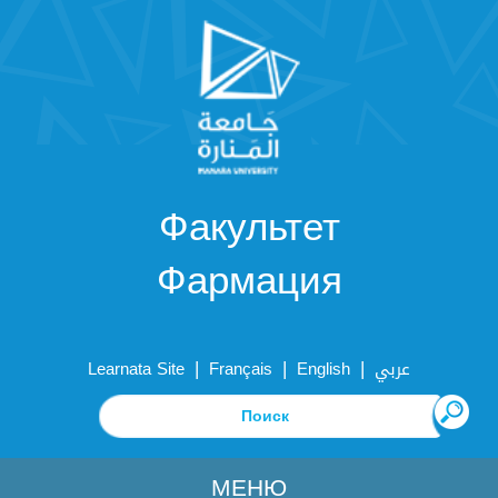
Факультет
Фармация
|
|
|
Learnata Site
Français
English
عربي
МЕНЮ