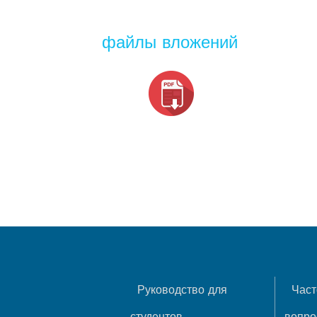
файлы вложений
Руководство для
Част
студентов
вопр