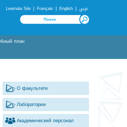
|
|
|
Learnata Site
Français
English
عربي
ебный план
О факультете
Лаборатории
Академический персонал