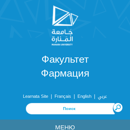
Факультет
Фармация
|
|
|
Learnata Site
Français
English
عربي
МЕНЮ