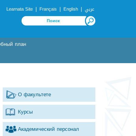
|
|
|
Learnata Site
Français
English
عربي
ебный план
О факультете
Курсы
Академический персонал