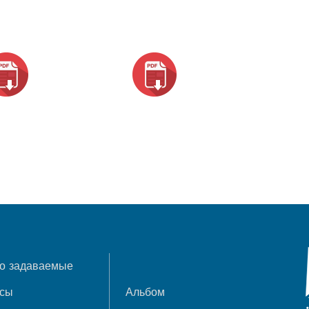
о задаваемые
осы
Альбом