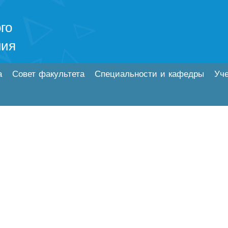
го
ния
а
Совет факультета
Специальности и кафедры
Уч