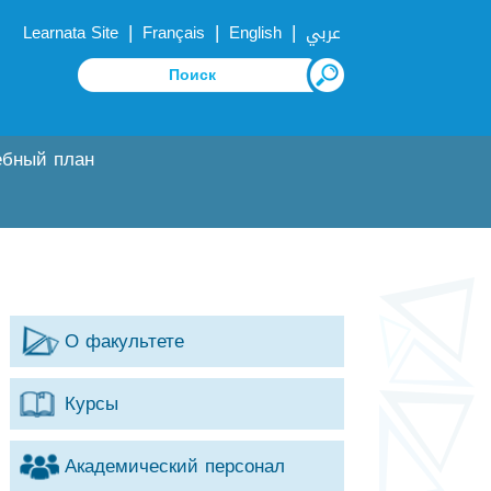
|
|
|
Learnata Site
Français
English
عربي
ебный план
О факультете
Курсы
Академический персонал