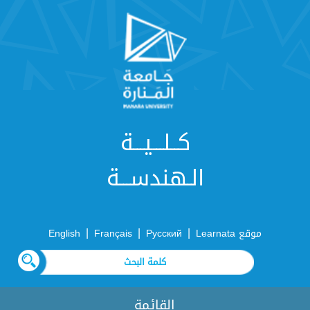
كــلـــيـــة
الـهندســـة
|
|
|
موقع Learnata
Русский
Français
English
القائمة