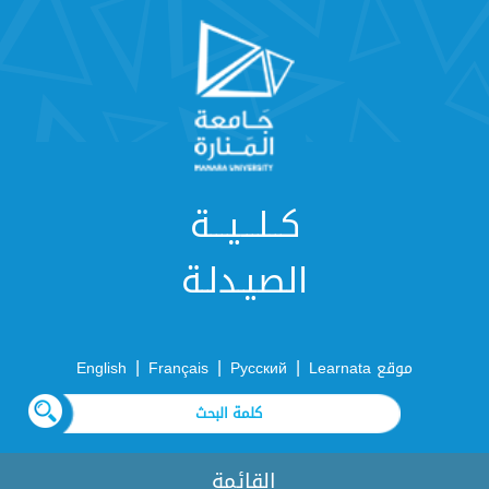
كــلـــيـــة
الصيـدلـة
|
|
|
موقع Learnata
Русский
Français
English
القائمة