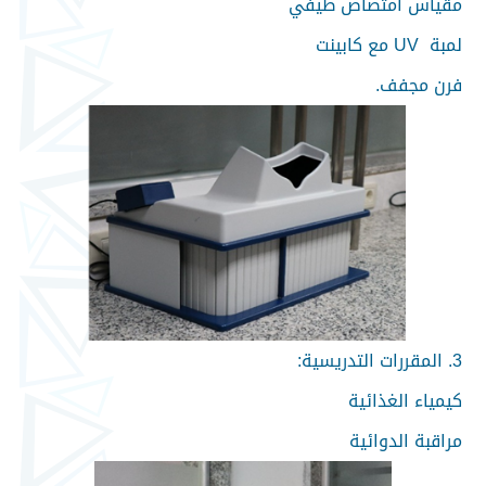
مقياس امتصاص طيفي
لمبة UV مع كابينت
فرن مجفف.
3. المقررات التدريسية:
كيمياء الغذائية
مراقبة الدوائية