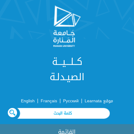
كــلـــيـــة
الصيـدلـة
|
|
|
موقع Learnata
Русский
Français
English
القائمة