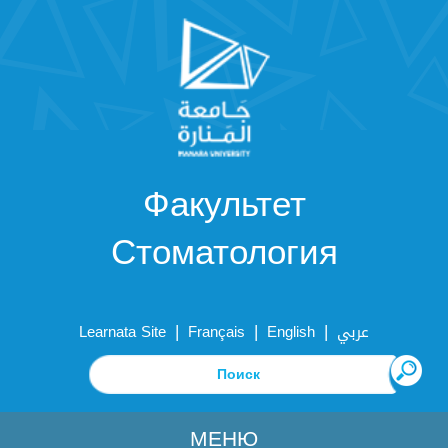
Факультет
Стоматология
|
|
|
Learnata Site
Français
English
عربي
МЕНЮ