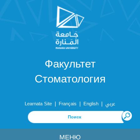
Факультет
Стоматология
|
|
|
Learnata Site
Français
English
عربي
МЕНЮ