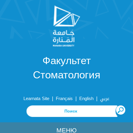
Факультет
Стоматология
|
|
|
Learnata Site
Français
English
عربي
МЕНЮ