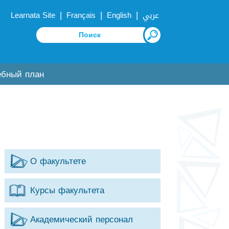
|
|
|
Learnata Site
Français
English
عربي
ебный план
О факультете
Курсы факультета
Академический персонал