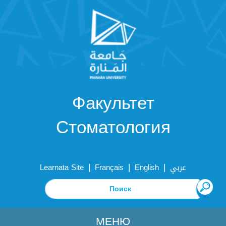
Факультет
Стоматология
|
|
|
Learnata Site
Français
English
عربي
МЕНЮ