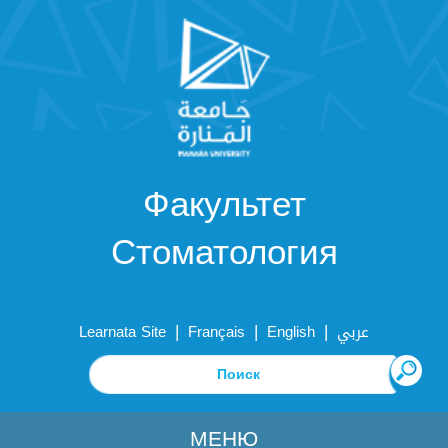
Факультет
Стоматология
|
|
|
Learnata Site
Français
English
عربي
МЕНЮ