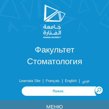
Факультет
Стоматология
|
|
|
Learnata Site
Français
English
عربي
МЕНЮ