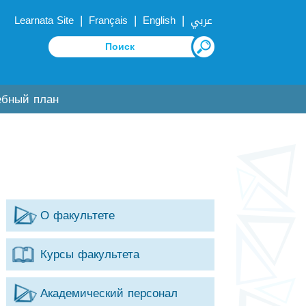
|
|
|
Learnata Site
Français
English
عربي
ебный план
О факультете
Курсы факультета
Академический персонал