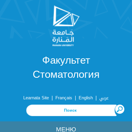
Факультет
Стоматология
|
|
|
Learnata Site
Français
English
عربي
МЕНЮ