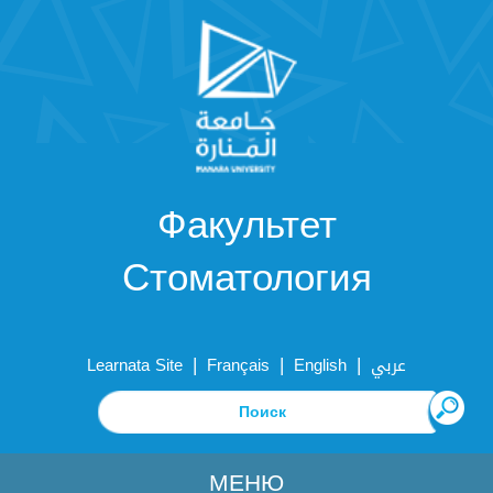
Факультет
Стоматология
|
|
|
Learnata Site
Français
English
عربي
МЕНЮ