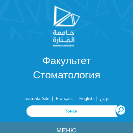
Факультет
Стоматология
|
|
|
Learnata Site
Français
English
عربي
МЕНЮ