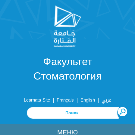
Факультет
Стоматология
|
|
|
Learnata Site
Français
English
عربي
МЕНЮ