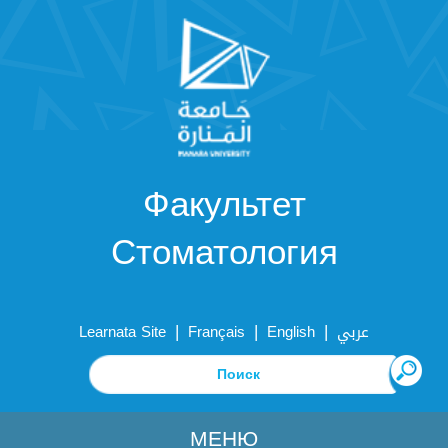
Факультет
Стоматология
|
|
|
Learnata Site
Français
English
عربي
МЕНЮ